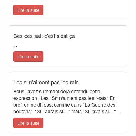
Lire la suite
Ses ces sait c'est s'est ça
...
Lire la suite
Les si n'aiment pas les rais
Vous l'avez surement déjà entendu cette
expression : Les "Si" n'aiment pas les "-rais" En
bref, on ne dit pas, comme dans "La Guerre des
boutons", "Si j aurais su..." mais "Si j'avais su..." ...
Lire la suite